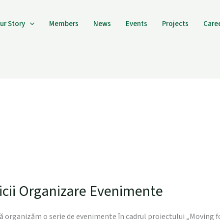
ur Story
Members
News
Events
Projects
Care
icii Organizare Evenimente
 organizăm o serie de evenimente în cadrul proiectului „Moving for