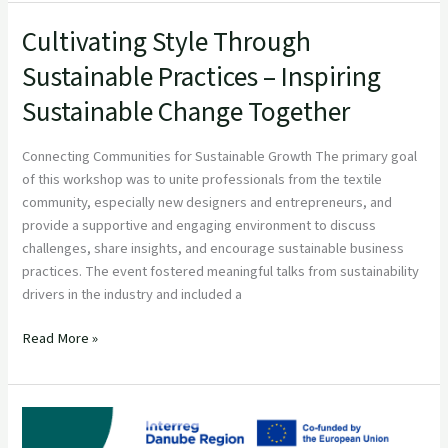
Cultivating Style Through
Cultivating
Style
Sustainable Practices – Inspiring
Through
Sustainable Change Together
Sustainable
Practices
–
Connecting Communities for Sustainable Growth The primary goal
Inspiring
of this workshop was to unite professionals from the textile
Sustainable
community, especially new designers and entrepreneurs, and
Change
provide a supportive and engaging environment to discuss
Together
challenges, share insights, and encourage sustainable business
practices. The event fostered meaningful talks from sustainability
drivers in the industry and included a
Read More »
Tex-
Dan