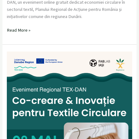
DAN, un eveniment online gratuit dedicat economiei circulare în
TEX-
sectorul textil, Planului Regional de Acțiune pentru România și
DAN
inițiativelor comune din regiunea Dunării.
Read More »
Eveniment
Regional
TEX-
DAN:
Co-
creare
&
Inovație
pentru
Textile
Circulare