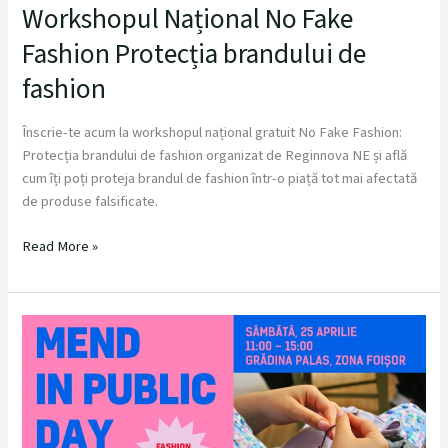
Workshopul Național No Fake
Workshopul
Național
Fashion Protecția brandului de
No
fashion
Fake
Fashion
Protecția
Înscrie-te acum la workshopul național gratuit No Fake Fashion:
brandului
Protecția brandului de fashion organizat de Reginnova NE și află
de
cum îți poți proteja brandul de fashion într-o piață tot mai afectată
fashion
de produse falsificate.
Read More »
Mend
in
Public
Day
Iași