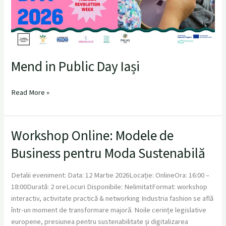
Mend in Public Day Iași
Read More »
Workshop Online: Modele de
Workshop
Online:
Business pentru Moda Sustenabilă
Modele
de
Detalii eveniment: Data: 12 Martie 2026Locație: OnlineOra: 16:00 –
Business
18:00Durată: 2 oreLocuri Disponibile: NelimitatFormat: workshop
pentru
interactiv, activitate practică & networking Industria fashion se află
Moda
într-un moment de transformare majoră. Noile cerințe legislative
Sustenabilă
europene, presiunea pentru sustenabilitate și digitalizarea