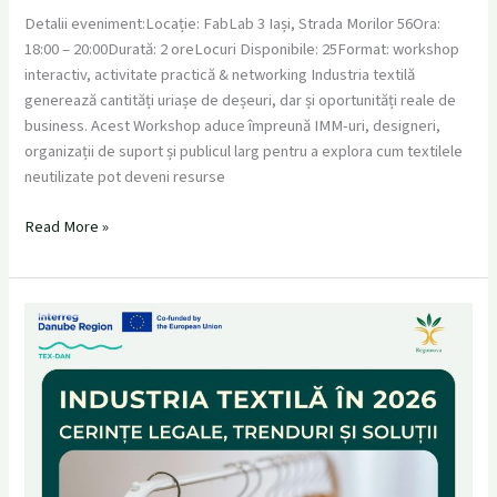
Detalii eveniment:Locație: FabLab 3 Iași, Strada Morilor 56Ora:
18:00 – 20:00Durată: 2 oreLocuri Disponibile: 25Format: workshop
interactiv, activitate practică & networking Industria textilă
generează cantități uriașe de deșeuri, dar și oportunități reale de
business. Acest Workshop aduce împreună IMM-uri, designeri,
organizații de suport și publicul larg pentru a explora cum textilele
neutilizate pot deveni resurse
Read More »
Workshop
Gratuit:
Industria
textilă
în
2026:
ce
trebuie