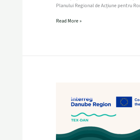
Co-
Planului Regional de Acțiune pentru Rom
creare
TEX-
Read More »
DAN
Eveniment
Regional
TEX-
DAN:
Co-
creare
&