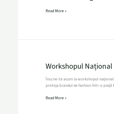
Read More »
Workshopul Național 
Workshopul
Național
No
Înscrie-te acum la workshopul național 
Fake
proteja brandul de fashion într-o piață 
Fashion
Protecția
Read More »
brandului
de