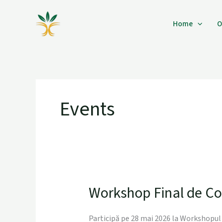
Skip
to
Home
O
content
Events
Workshop Final de C
Workshop
Final
de
Participă pe 28 mai 2026 la Workshopul 