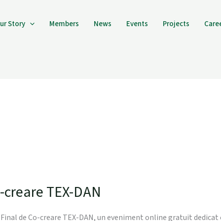
ur Story
Members
News
Events
Projects
Care
o-creare TEX-DAN
Final de Co-creare TEX-DAN, un eveniment online gratuit dedicat ec