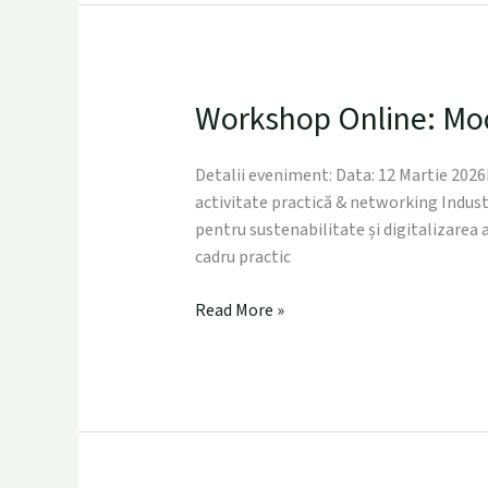
Workshop Online: Mod
Workshop
Online:
Modele
Detalii eveniment: Data: 12 Martie 2026
de
activitate practică & networking Indust
Business
pentru sustenabilitate și digitalizarea
pentru
cadru practic
Moda
Sustenabilă
Read More »